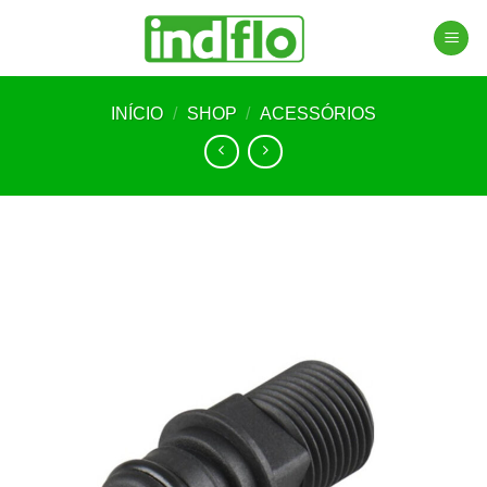
Skip
to
content
INÍCIO
/
SHOP
/
ACESSÓRIOS