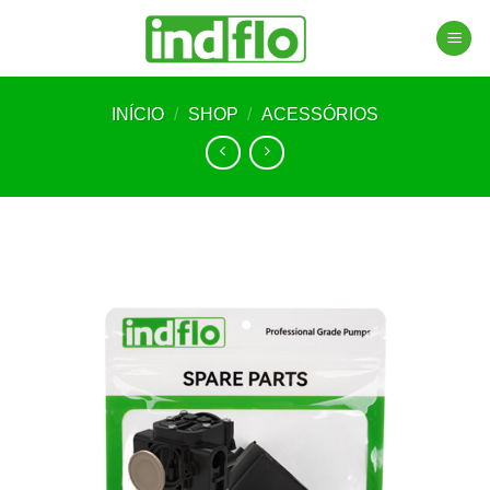
Skip
to
content
INÍCIO
/
SHOP
/
ACESSÓRIOS