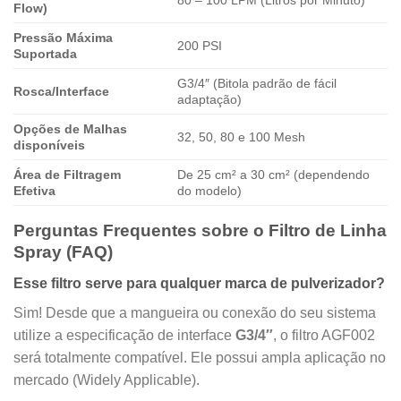
80 – 100 LPM (Litros por Minuto)
Flow)
Pressão Máxima
200 PSI
Suportada
G3/4″ (Bitola padrão de fácil
Rosca/Interface
adaptação)
Opções de Malhas
32, 50, 80 e 100 Mesh
disponíveis
Área de Filtragem
De 25 cm² a 30 cm² (dependendo
Efetiva
do modelo)
Perguntas Frequentes sobre o Filtro de Linha
Spray (FAQ)
Esse filtro serve para qualquer marca de pulverizador?
Sim! Desde que a mangueira ou conexão do seu sistema
utilize a especificação de interface
G3/4″
, o filtro AGF002
será totalmente compatível. Ele possui ampla aplicação no
mercado (Widely Applicable).