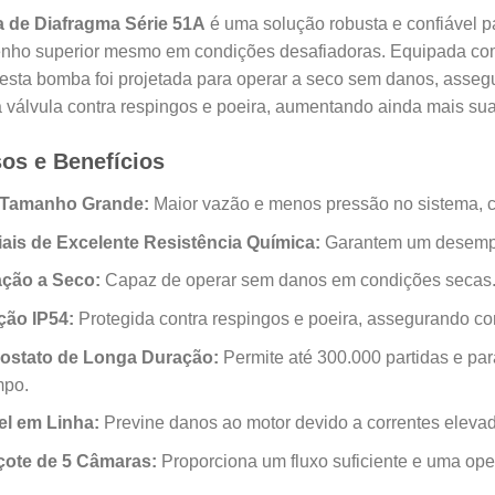
de Diafragma Série 51A
é uma solução robusta e confiável p
ho superior mesmo em condições desafiadoras. Equipada com u
 esta bomba foi projetada para operar a seco sem danos, assegu
a válvula contra respingos e poeira, aumentando ainda mais sua
os e Benefícios
o Tamanho Grande:
Maior vazão e menos pressão no sistema, c
iais de Excelente Resistência Química:
Garantem um desempe
ção a Seco:
Capaz de operar sem danos em condições secas
ção IP54:
Protegida contra respingos e poeira, assegurando con
ostato de Longa Duração:
Permite até 300.000 partidas e pa
mpo.
el em Linha:
Previne danos ao motor devido a correntes elevad
ote de 5 Câmaras:
Proporciona um fluxo suficiente e uma ope