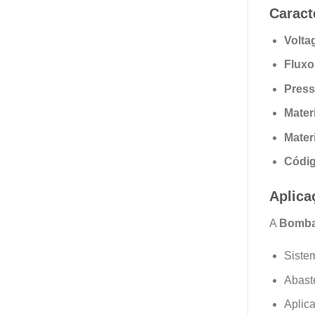
Caract
Volta
Fluxo
Press
Materi
Mater
Códig
Aplica
A
Bomba 
Sistem
Abast
Aplica