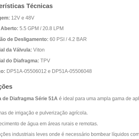
erísticas Técnicas
gem:
12V e 48V
 Aberto:
5.5 GPM / 20.8 LPM
ão de Desligamento:
60 PSI / 4.2 BAR
al da Válvula:
Viton
ial do Diafragma:
TPV
o:
DP51A-05506012 e DP51A-05506048
ções
de Diafragma Série 51A
é ideal para uma ampla gama de apli
as de irrigação e pulverização agrícola.
ecimento de água em áreas rurais e remotas.
ções industriais leves onde é necessário bombear líquidos com