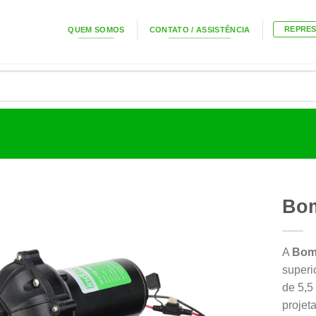
REPRE
QUEM SOMOS
CONTATO / ASSISTÊNCIA
Bom
A
Bomb
superi
de 5,5
projet