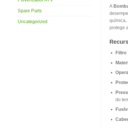
A
Bomba 
Spare Parts
desempen
química,
Uncategorized
protege 
Recurs
Filtr
Mater
Opera
Prote
Press
do te
Fusív
Cabeç