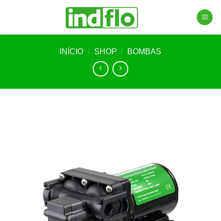
Skip
to
content
INÍCIO
/
SHOP
/
BOMBAS