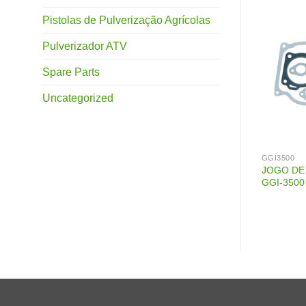
Pistolas de Pulverização Agrícolas
Pulverizador ATV
Spare Parts
Uncategorized
GGI3500
GGI3500
NÉIS INDFLO GGI-
REGULADOR AUTOMÁTICO DE
JOGO DE
TENSÃO AVR INDFLO GGI-3500
GGI-3500
168-73