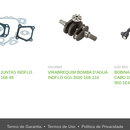
GGI3500
GGI 950
 JUNTAS INDFLO
VIRABREQUIM BOMBA D’AGUA
BOBINA
 168-98
INDFLO GGI-3500 168-124
CABO D
950 1E4
Termo de Garantia
•
Termos de Uso
•
Política de Privacidade