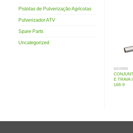
Pistolas de Pulverização Agrícolas
Pulverizador ATV
Spare Parts
Uncategorized
GGI3500
GGI3500
NÉIS INDFLO GGI-
CARBURADOR INDFLO GGI-
CONJUNT
2
3500 168-65
E TRAVA 
168-9