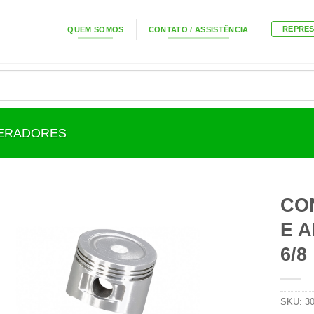
REPRE
QUEM SOMOS
CONTATO / ASSISTÊNCIA
GERADORES
CO
E A
6/8
SKU:
3