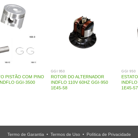
GGI 950
GGI 950
O PISTÃO COM PINO
ROTOR DO ALTERNADOR
ESTATO
INDFLO GGI-3500
INDFLO 110V 60HZ GGI-950
INDFLO
1E45-58
1E45-5
Termo de Garantia
•
Termos de Uso
•
Política de Privacidade