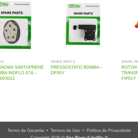
OS
SPARE PARTS
SPARE P
FRAGMA SANTOPRENE
PRESSOSTATO BOMBA –
ROTOR 
BA INDFLO 57A –
DP35Y
TRANSF
003012
FIP01Y
Termo de Garantia
•
Termos de Uso
•
Política de Privacidade
Copyright 2026 ©
Sea River ® Indflo ®