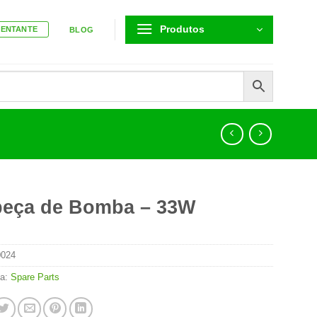
Produtos
SENTANTE
BLOG
eça de Bomba – 33W
0024
ia:
Spare Parts