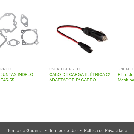
RIZED
UNCATEGORIZED
UNCATE
 JUNTAS INDFLO
CABO DE CARGA ELÉTRICA C/
Filtro 
1E45-55
ADAPTADOR P/ CARRO
Mesh pa
Termo de Garantia
•
Termos de Uso
•
Política de Privacidade