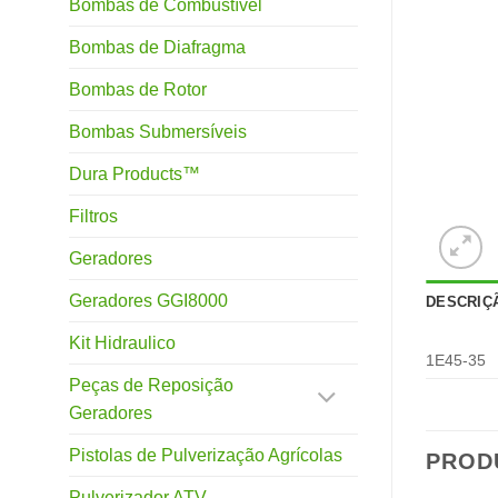
Bombas de Combustível
Bombas de Diafragma
Bombas de Rotor
Bombas Submersíveis
Dura Products™
Filtros
Geradores
Geradores GGI8000
DESCRIÇ
Kit Hidraulico
1E45-35
Peças de Reposição
Geradores
Pistolas de Pulverização Agrícolas
PROD
Pulverizador ATV