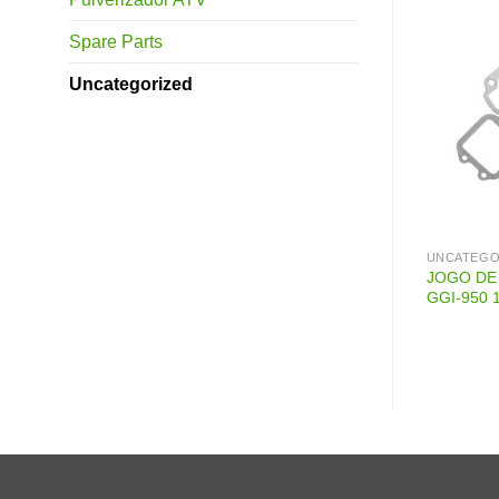
Spare Parts
Uncategorized
IZED
UNCATEGORIZED
UNCATEGO
COXIM ANTIVIBRAÇÃO (PÉ DE
JOGO DE
iafragma Série 57B
BORRACHA) INDFLO GGI-950
GGI-950 
1E45-56