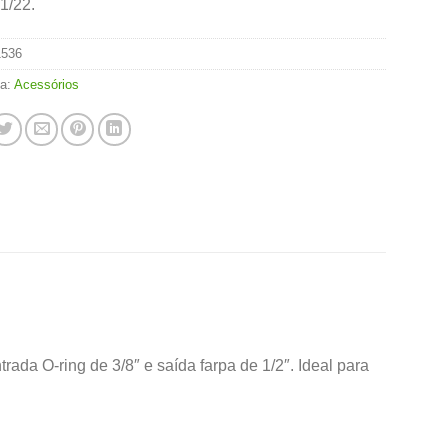
1/22.
1536
ia:
Acessórios
ada O-ring de 3/8″ e saída farpa de 1/2″. Ideal para