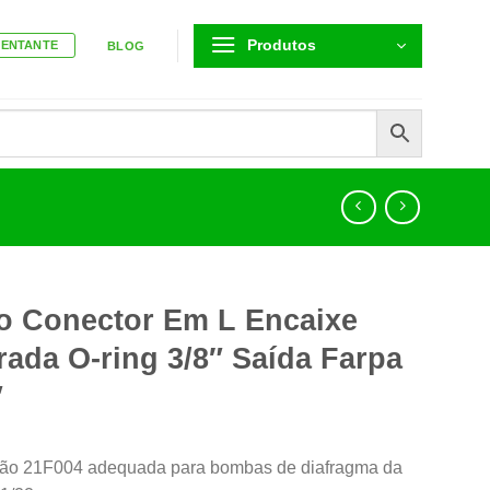
Produtos
SENTANTE
BLOG
o Conector Em L Encaixe
rada O-ring 3/8″ Saída Farpa
″
ão 21F004 adequada para bombas de diafragma da