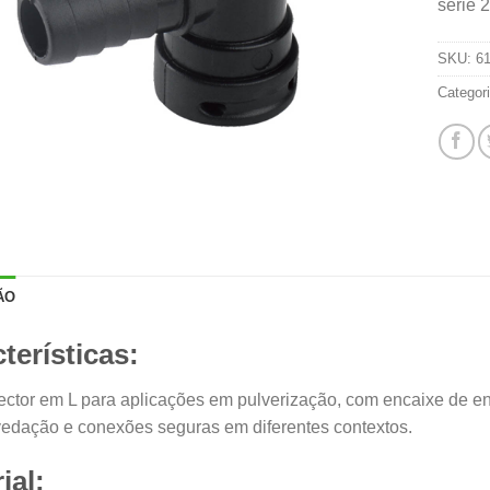
série 2
SKU:
6
Categor
ÃO
terísticas:
ctor em L para aplicações em pulverização, com encaixe de entr
 vedação e conexões seguras em diferentes contextos.
ial: