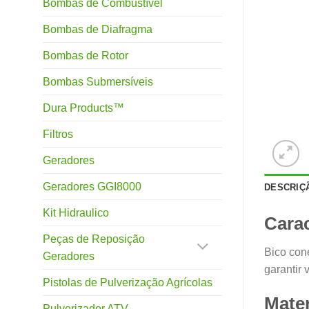
Bombas de Combustível
Bombas de Diafragma
Bombas de Rotor
Bombas Submersíveis
Dura Products™
Filtros
Geradores
Geradores GGI8000
DESCRIÇ
Kit Hidraulico
Carac
Peças de Reposição
Bico cone
Geradores
garantir
Pistolas de Pulverização Agrícolas
Mater
Pulverizador ATV