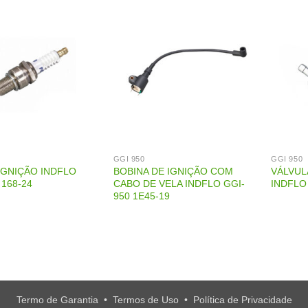
GGI 950
GGI 950
IGNIÇÃO INDFLO
BOBINA DE IGNIÇÃO COM
VÁLVUL
 168-24
CABO DE VELA INDFLO GGI-
INDFLO
950 1E45-19
Termo de Garantia
•
Termos de Uso
•
Política de Privacidade