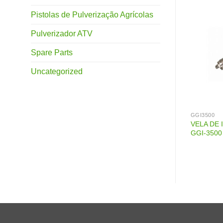
Pistolas de Pulverização Agrícolas
Pulverizador ATV
Spare Parts
Uncategorized
GGI3500
GGI3500
 ALTERNADOR
CARBURADOR INDFLO GGI-
VELA DE 
0V 60HZ GGI-950
3500 168-65
GGI-3500