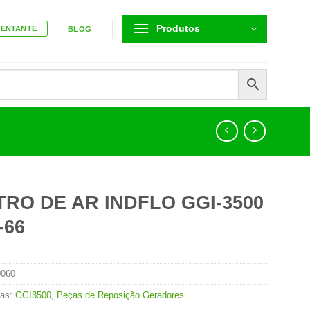
Produtos
SENTANTE
BLOG
TRO DE AR INDFLO GGI-3500
-66
0060
ias:
GGI3500
,
Peças de Reposição Geradores