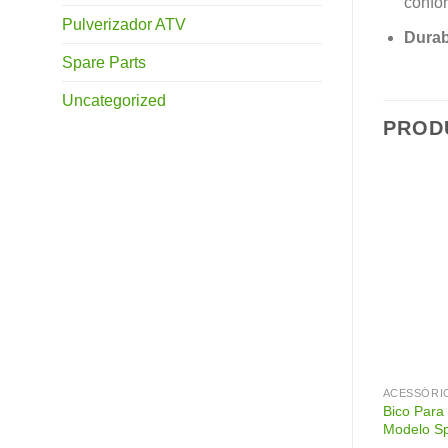
confor
Pulverizador ATV
Durab
Spare Parts
Uncategorized
PROD
S
ACESSÓRIOS
ACESSÓRI
Válvulas Reguladoras de
Bico Para
r ATV 100L
Pressão – Diversos Tamanhos e
Modelo Sp
Conexões