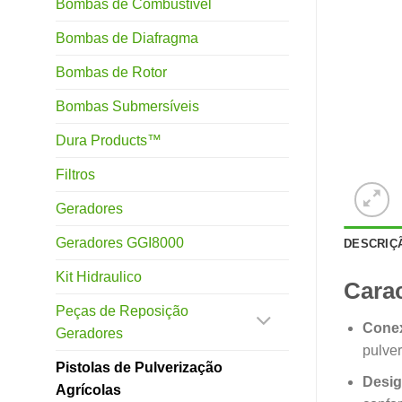
Bombas de Combustível
Bombas de Diafragma
Bombas de Rotor
Bombas Submersíveis
Dura Products™
Filtros
Geradores
Geradores GGI8000
DESCRIÇ
Kit Hidraulico
Carac
Peças de Reposição
Conex
Geradores
pulver
Pistolas de Pulverização
Desig
Agrícolas